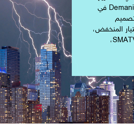
الكهربائية، أسسنا شركة Demani Slemani في
التصميم
تيار المنخفض،
بما في ذلك أجهزة إنذار الحريق، وSMATV،