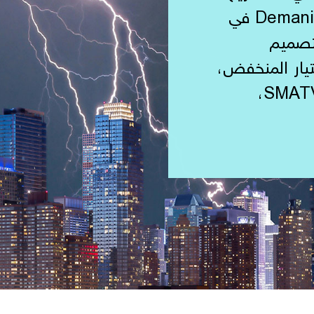
الكهربائية، أسسنا شركة Demani Slemani في
التصميم
تيار المنخفض،
بما في ذلك أجهزة إنذار الحريق، وSMATV،