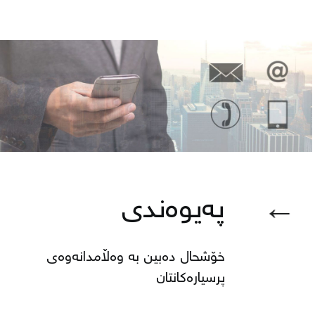
←
پەیوەندی
خۆشحال دەبین بە وەڵامدانەوەی
پرسیارەكانتان