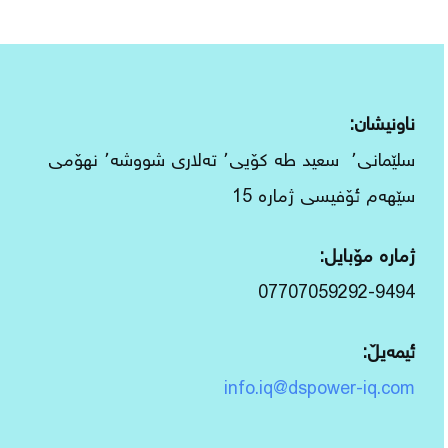
ناونیشان:
سلێمانی٬ سعید طه كۆیی٬ تەلاری شووشە٬ نهۆمی
سێهەم ئۆفیسی ژمارە 15
ژمارە مۆبایل:
07707059292-9494
ئیمەیڵ:
info.iq@dspower-iq.com