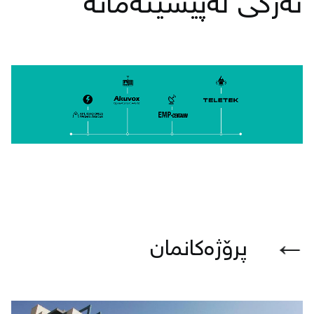
ئەركی لەپێشینەمانە
←
پرۆژەكانمان