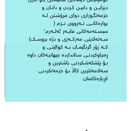
كۆمپانیــای دیمەنــی ســلێمانی بــۆ كاری
دیزایــن و دابیـن كـردن و دانـان و
خزمەتگـوزاری دوای فرۆشـتن لــە
بوارەكانــی تــەزووی نــزم (
سیســتەمەكانی فایــەر ئەلــەرم٬
ســەتەلایتی مەركــەزی و دژە بروســك)
كــە زۆر گرنگیمــان بــە كوالیتـی و
ڕەچاوكردنـی سـتانداردە جیهانیـەكان داوە
بـۆ پێشكەشـكردنی باشـترین و
سـەلامەتترین كاڵا بـۆ خزمەتكردنی
كڕیارەكانمان.