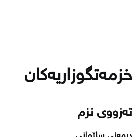
خزمەتگوزاریەكان
تەزووی نزم
دیمەنی سلێمانی