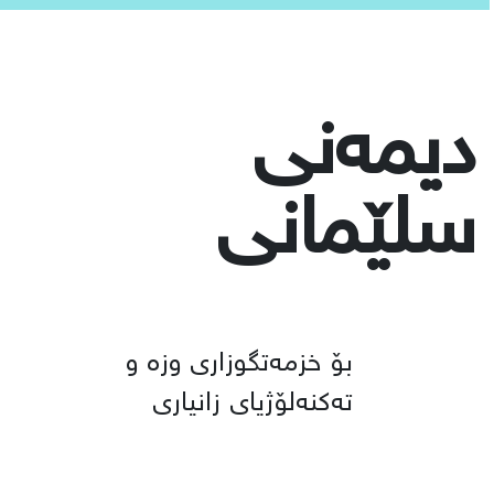
دیمەنی
سلێمانی
بۆ خزمەتگوزاری وزە و
←
تەكنەلۆژیای زانیاری