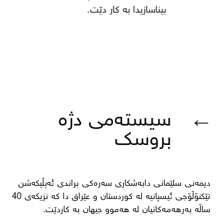
بیناسازیدا بە كار دێت.
←
سیستەمی دژە
بروسك
دیمەنی سلێمانی دابەشكاری سەرەكی براندی ئەپڵیكەشن
تێكنۆڵۆجی ئیسپانیە لە كوردستان و عێراق دا كە نزیكەی 40
ساڵە بەرهەمەكانیان لە هەموو جیهان بە كاردێت.