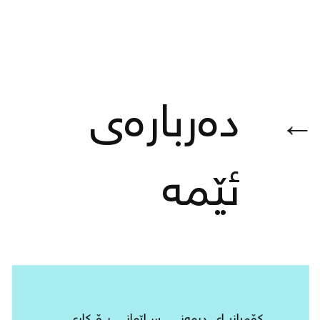
دەربارەی
←
ئێمە