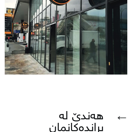
←
هەندێ لە
براندەكانمان