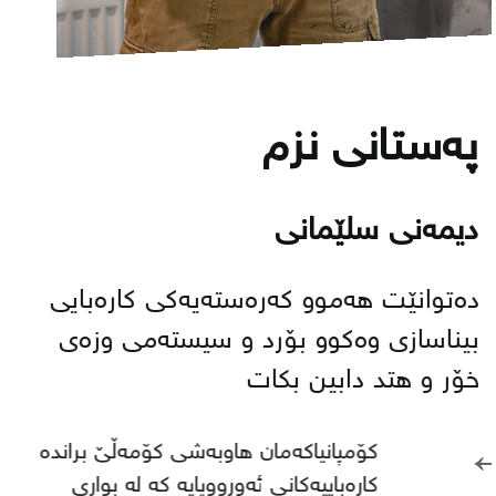
پەستانی نزم
دیمەنی سلێمانی
دەتوانێت هەموو كەرەستەیەكی كارەبایی
بیناسازی وەكوو بۆرد و سیستەمی وزەی
خۆر و هتد دابین بكات
←
كۆمپانیاكەمان هاوبەشی كۆمەڵێ براندە
كارەباییەكانی ئەورووپایە كە لە بواری