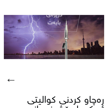
درێژەی
بابەت
←
رەچاو كردنی كوالیتی