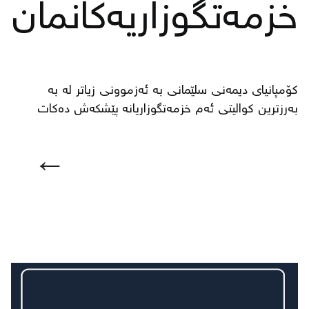
خزمەتگوزاریەكانمان
كۆمپانیای دیمەنی سلێمانی بە ئەزموونی زیاتر لە بە
بەرزترین كوالیتی ئەم خزمەتگوزاریانە پێشكەش دەكات
←