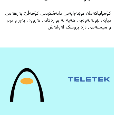
كۆمپانیاكەمان نوێنەرایەتی دابەشكردنی كۆمەڵێ بەرهەمی
دیاری نێونەتەوەیی هەیە لە بوارەكانی تەزووی بەرز و نزم
و سیستەمی دژە بروسك لەوانەش